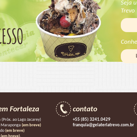
Seja 
Trevo
CESSO
Conhe
em Fortaleza
contato
 (Próx. ao Lago Jacarey)
+55 (85) 3241.0429
 - Maraponga
(em breve)
franquia@gelateriatrevo.com.br
rdo
(em breve)
s
(em breve)
.