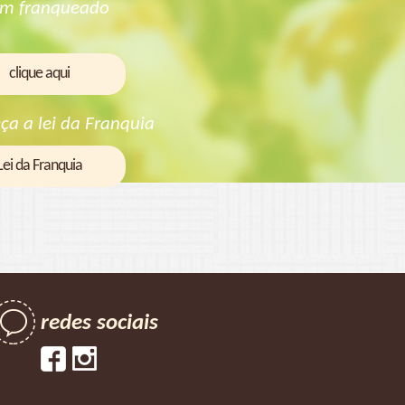
um franqueado
clique aqui
ça a lei da Franquia
Lei da Franquia
redes sociais