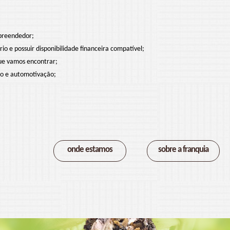
preendedor;
o e possuir disponibilidade financeira compatível;
ue vamos encontrar;
ão e automotivação;
onde estamos
sobre a franquia