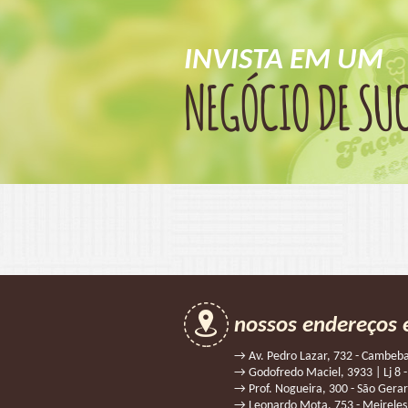
INVISTA EM UM
NEGÓCIO DE SU
nossos endereços 
→ Av. Pedro Lazar, 732 - Cambeba
→ Godofredo Maciel, 3933 | Lj 8
→ Prof. Nogueira, 300 - São Gera
→ Leonardo Mota, 753 - Meirele